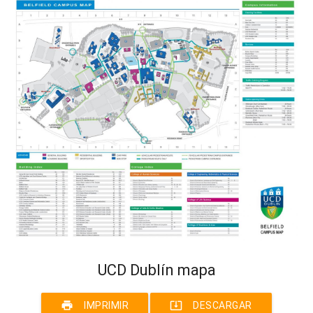
UCD Dublín mapa
print
system_update_alt
IMPRIMIR
DESCARGAR